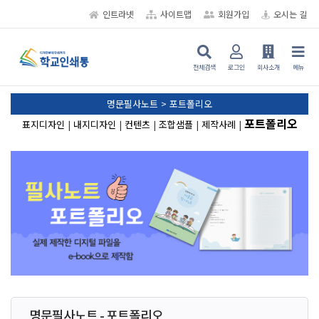
인트라넷
사이트맵
회원가입
오시는 길
전체검색
로그인
회사소개
메뉴
명문필사노트 > 포트폴리오
포트폴리오
표지디자인
|
내지디자인
|
컨텐츠
|
조합샘플
|
제작사례
|
명문필사노트 - 포트폴리오