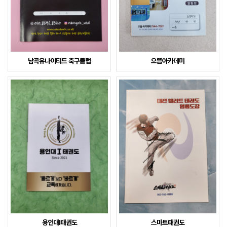
남곡유나이티드 축구클럽
으뜸아카데미
용인대I태권도
스마트태권도