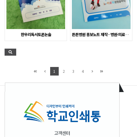
한우리독서토론논술
튼튼병원 홍보노트 제작 - 병원·의료기관 홍보 노트 인…
1
2
3
4
고객센터