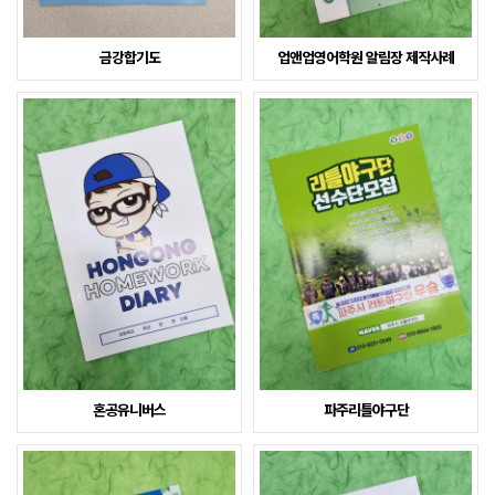
금강합기도
업앤업영어학원 알림장 제작사례
혼공유니버스
파주리틀야구단