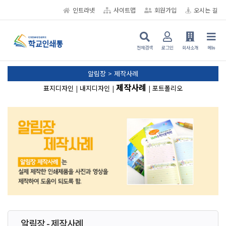
인트라넷
사이트맵
회원가입
오시는 길
전체검색
로그인
회사소개
메뉴
알림장 > 제작사례
제작사례
표지디자인
|
내지디자인
|
|
포트폴리오
알림장 - 제작사례