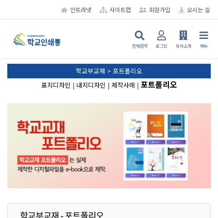
인트라넷
사이트맵
회원가입
오시는 길
전체검색
로그인
회사소개
메뉴
학교부교재 > 포트폴리오
포트폴리오
표지디자인
|
내지디자인
|
제작사례
|
학교부교재 - 포트폴리오