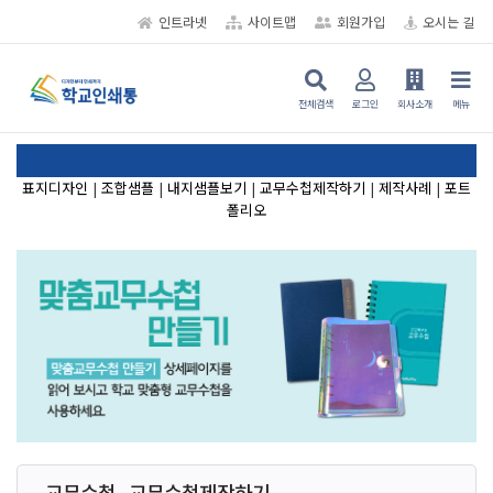
인트라넷
사이트맵
회원가입
오시는 길
전체검색
로그인
회사소개
메뉴
표지디자인
|
조합샘플
|
내지샘플보기
|
교무수첩제작하기
|
제작사례
|
포트
폴리오