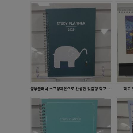
학사달력 - 마정초
공부플래너 스프링제본으로 완성한 맞춤형 학교플래너 인쇄
학교 