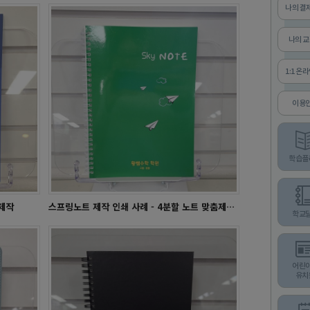
나의 결
나의 
1:1 온
이용
학사달력 - 군산동고
학습플
제작
스프링노트 제작 인쇄 사례 - 4분할 노트 맞춤제작 안내
학교
어린
유치