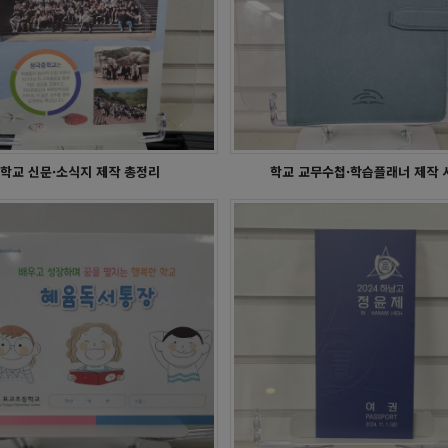
학사달력 - 재현고
학사달력 - 여의도여고
학교 신문·소식지 제작 총정리
학교 교무수첩·학습플래너 제작 
교교집&문집 - 정화여자중학교
학교교집&문집 - 중앙예닮학