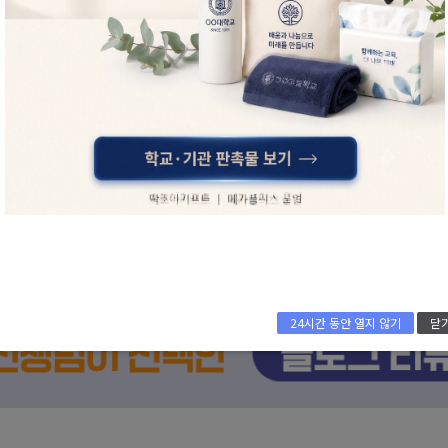
대우초등학교-학교요람
재현중학교-독서기록장
24시간 동안 열지 않기
닫
한양대부속중학교-독서기록장
백화초등학교-독서기록장