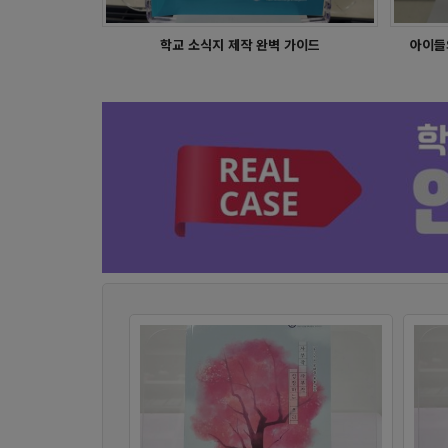
스터디플래너 - 목포제일여고
학교 소식지 제작 완벽 가이드
아이들
독서기록장 - 성사중학교