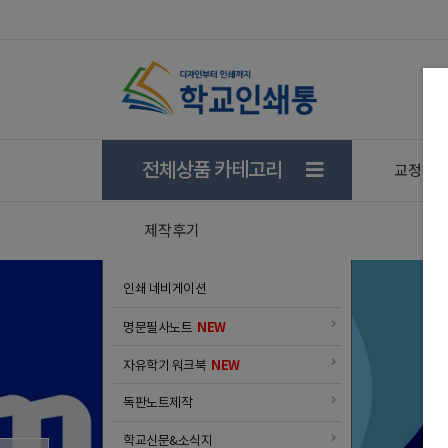
★
★ 카톡만 보내도 완성되는 학교탁상달력 ★
전체상품 카테고리
교정센
제작후기
인쇄 네비게이션
NEW
명문필사노트
NEW
자유학기 워크북
CYCA
독판노트제작
학교신문&소식지