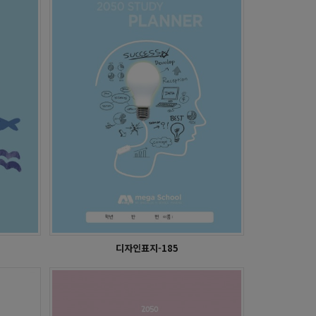
학습플래너 - 상덕중학교
디자인표지-185
영국북동부한글학교