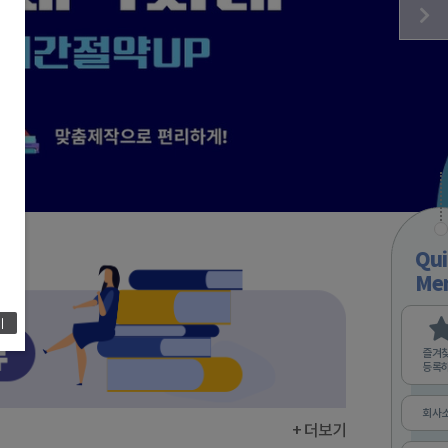
서운중학교-독서기록장
Qui
Me
기
즐겨
등록
회사
+ 더보기