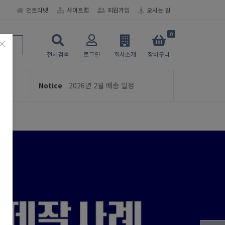
인트라넷
사이트맵
회원가입
오시는 길
여름휴가 휴무 안내 (8/3 ~ 8/5)
디자인 직접 제공시 꼭 읽어주세요
0
×
 ★
★ 선생님이 선택한 블로그 리뷰!! ★
학교인쇄통 주문 및 제작 관련 안내
전체검색
로그인
회사소개
장바구니
2026년 2월 배송 일정
Notice
교지-학급문집 제작 및 편집안내
여름휴가 휴무 안내 (8/3 ~ 8/5)
디자인 직접 제공시 꼭 읽어주세요
학교인쇄통 주문 및 제작 관련 안내
2026년 2월 배송 일정
교지-학급문집 제작 및 편집안내
영국북동부한글학교