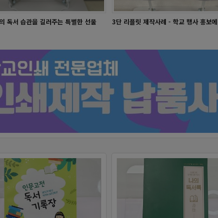
스터디플래너 - 덕원중
스터디플래너 - 대진중
의 독서 습관을 길러주는 특별한 선물
독서기록장 - 복대중학교
독서기록장 - 내촌중학교