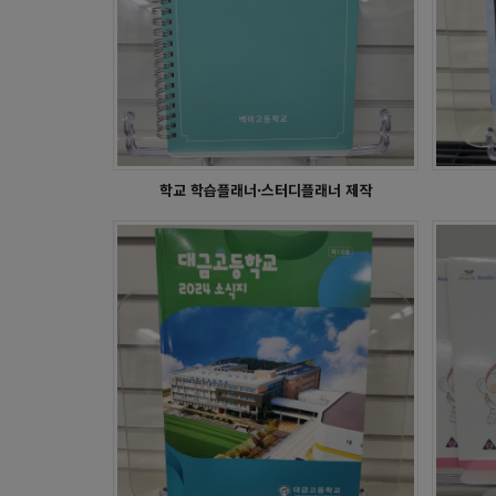
학사달력 - 광지원초
학교 학습플래너·스터디플래너 제작
학교교집&문집 - 여의도여고
학