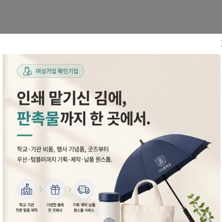
★ 학생들의 자기주도 학습을 돕기위한 학습플래너
터
인쇄/제작가이드
고객센터
후포고등학교
누리빛