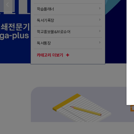
학습플래너
독서기록장
학교홍보물&브로슈어
독서통장
도당초등학교-학교요람
카테고리 더보기