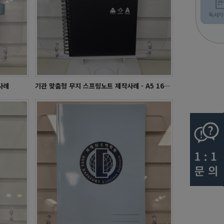
학사달력 - 언남고
독서기
사례
기관 맞춤형 무지 스프링노트 제작사례 - A5 16절 종합장 노트
교
학교교집&문집 - 김천석천중학교