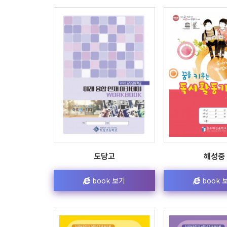
도당고
해성중
book 보기
book 