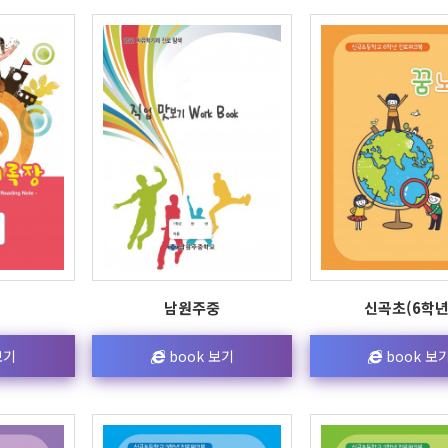
남원주중
신곡초(6학년
보기
book 보기
book 보