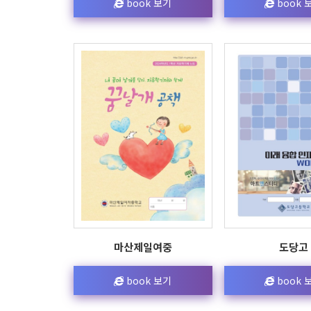
book 보기
book 
마산제일여중
도당고
book 보기
book 