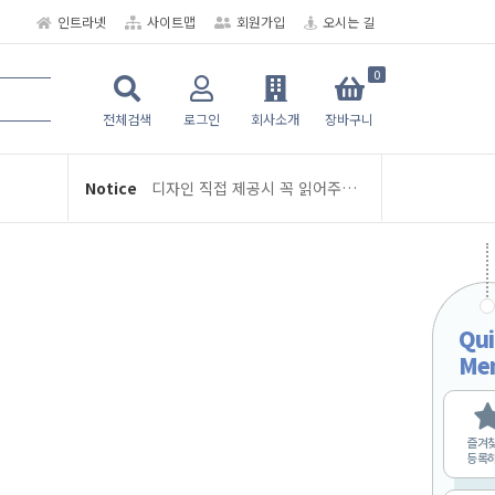
인트라넷
사이트맵
회원가입
오시는 길
0
★ 6공 다이어리/디자인/인덱스 뉴-스터디플래너
여름휴가 휴무 안내 (8/3 ~ 8/5)
전체검색
로그인
회사소개
장바구니
디자인 직접 제공시 꼭 읽어주세요
Notice
학교인쇄통 주문 및 제작 관련 안내
2026년 2월 배송 일정
교지-학급문집 제작 및 편집안내
여름휴가 휴무 안내 (8/3 ~ 8/5)
Qui
디자인 직접 제공시 꼭 읽어주세요
Me
학교인쇄통 주문 및 제작 관련 안내
2026년 2월 배송 일정
즐겨
교지-학급문집 제작 및 편집안내
등록