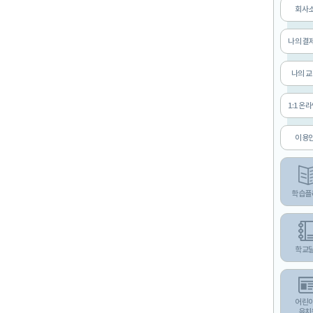
회사
나의 결
나의 
1:1 온
이용
학습플
학교
어린
유치