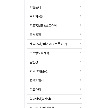
학습플래너
독서기록장
학교홍보물&브로슈어
독서통장
재량교재 / 바인더(포트폴리오)
스프링노트제작
알림장
학교교지&문집
교육계획서
학교요람
학교달력(학사력)