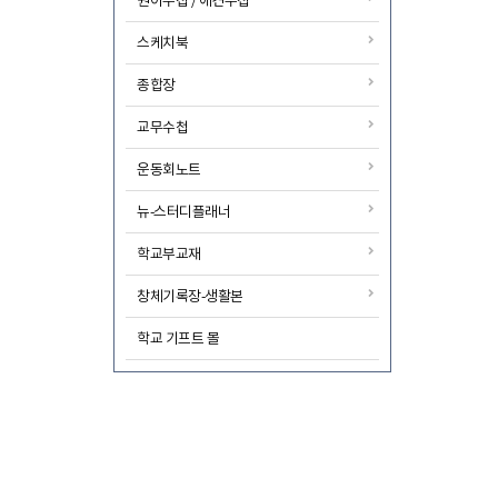
원아수첩 / 애견수첩
스케치북
종합장
교무수첩
운동회노트
뉴-스터디플래너
학교부교재
창체기록장-생활본
학교 기프트 몰