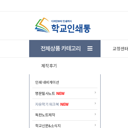
★ 학생들의 자기주도 학습을 돕기위한 학습플래너 
전체상품 카테고리
교정센
제작후기
인쇄 네비게이션
NEW
명문필사노트
NEW
자유학기 워크북
독판노트제작
학교신문&소식지