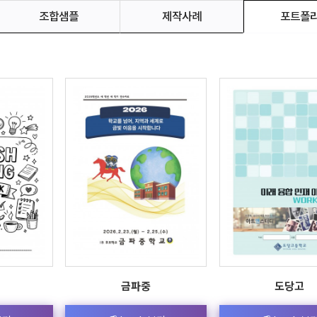
조합샘플
제작사례
포트폴
금파중
도당고