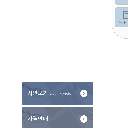
독서기
시안보기
교재/노트/알림장
가격안내