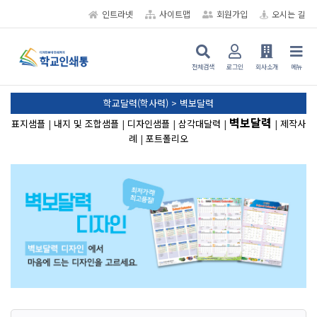
인트라넷
사이트맵
회원가입
오시는 길
전체검색
로그인
회사소개
메뉴
학교달력(학사력) > 벽보달력
벽보달력
표지샘플
|
내지 및 조합샘플
|
디자인샘플
|
삼각대달력
|
|
제작사
례
|
포트폴리오