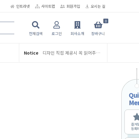
인트라넷
사이트맵
회원가입
오시는 길
0
★ 6공 다이어리/디자인/인덱스 뉴-스터디플래너
여름휴가 휴무 안내 (8/3 ~ 8/5)
전체검색
로그인
회사소개
장바구니
디자인 직접 제공시 꼭 읽어주세요
Notice
학교인쇄통 주문 및 제작 관련 안내
2026년 2월 배송 일정
교지-학급문집 제작 및 편집안내
여름휴가 휴무 안내 (8/3 ~ 8/5)
Qui
디자인 직접 제공시 꼭 읽어주세요
Me
학교인쇄통 주문 및 제작 관련 안내
2026년 2월 배송 일정
즐겨
교지-학급문집 제작 및 편집안내
등록