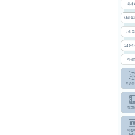
회사
나의 결
나의 
1:1 온
이용
학습플
학교
어린
유치