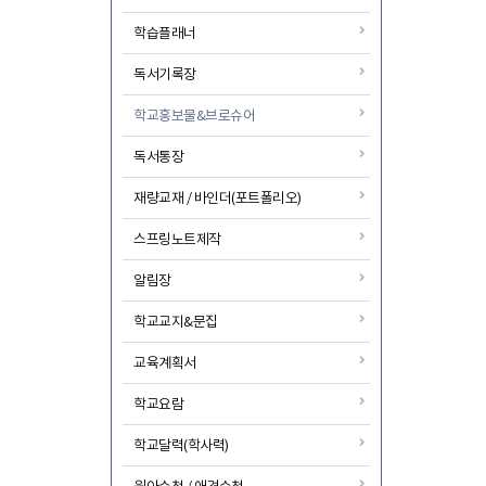
학습플래너
독서기록장
학교홍보물&브로슈어
독서통장
재량교재 / 바인더(포트폴리오)
스프링노트제작
알림장
학교교지&문집
교육계획서
학교요람
학교달력(학사력)