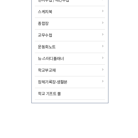
원아수첩 / 애견수첩
스케치북
종합장
교무수첩
운동회노트
뉴-스터디플래너
학교부교재
창체기록장-생활본
학교 기프트 몰