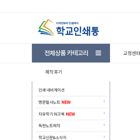
★ 학생들의 자기주도 학습을 돕기위한 학습플래너 
전체상품 카테고리
교정센
제작후기
인쇄 네비게이션
NEW
명문필사노트
NEW
자유학기 워크북
독판노트제작
학교신문&소식지