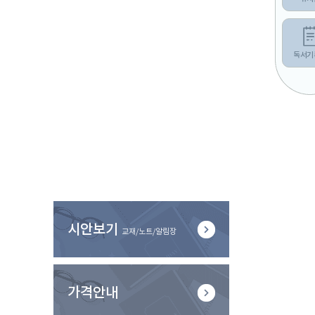
독서기
시안보기
교재/노트/알림장
가격안내